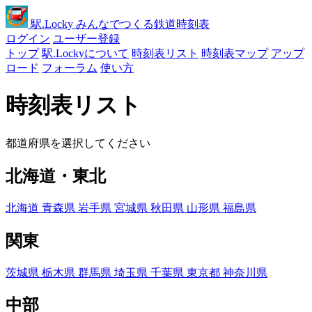
駅
.Locky
みんなでつくる鉄道時刻表
ログイン
ユーザー登録
トップ
駅.Lockyについて
時刻表リスト
時刻表マップ
アップ
ロード
フォーラム
使い方
時刻表リスト
都道府県を選択してください
北海道・東北
北海道
青森県
岩手県
宮城県
秋田県
山形県
福島県
関東
茨城県
栃木県
群馬県
埼玉県
千葉県
東京都
神奈川県
中部