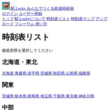
駅
.Locky
みんなでつくる鉄道時刻表
ログイン
ユーザー登録
トップ
駅.Lockyについて
時刻表リスト
時刻表マップ
アップ
ロード
フォーラム
使い方
時刻表リスト
都道府県を選択してください
北海道・東北
北海道
青森県
岩手県
宮城県
秋田県
山形県
福島県
関東
茨城県
栃木県
群馬県
埼玉県
千葉県
東京都
神奈川県
中部