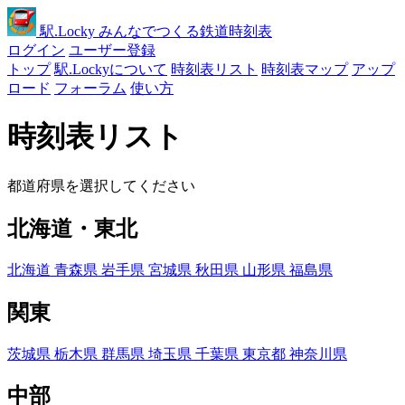
駅
.Locky
みんなでつくる鉄道時刻表
ログイン
ユーザー登録
トップ
駅.Lockyについて
時刻表リスト
時刻表マップ
アップ
ロード
フォーラム
使い方
時刻表リスト
都道府県を選択してください
北海道・東北
北海道
青森県
岩手県
宮城県
秋田県
山形県
福島県
関東
茨城県
栃木県
群馬県
埼玉県
千葉県
東京都
神奈川県
中部