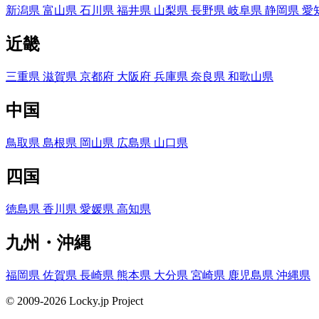
新潟県
富山県
石川県
福井県
山梨県
長野県
岐阜県
静岡県
愛
近畿
三重県
滋賀県
京都府
大阪府
兵庫県
奈良県
和歌山県
中国
鳥取県
島根県
岡山県
広島県
山口県
四国
徳島県
香川県
愛媛県
高知県
九州・沖縄
福岡県
佐賀県
長崎県
熊本県
大分県
宮崎県
鹿児島県
沖縄県
© 2009-2026 Locky.jp Project