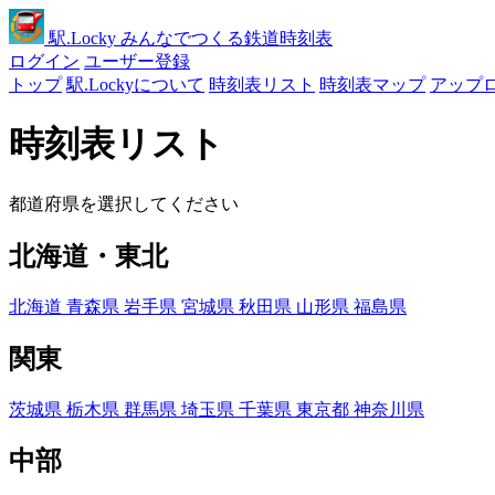
駅
.Locky
みんなでつくる鉄道時刻表
ログイン
ユーザー登録
トップ
駅.Lockyについて
時刻表リスト
時刻表マップ
アップ
時刻表リスト
都道府県を選択してください
北海道・東北
北海道
青森県
岩手県
宮城県
秋田県
山形県
福島県
関東
茨城県
栃木県
群馬県
埼玉県
千葉県
東京都
神奈川県
中部