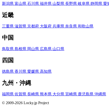
新潟県
富山県
石川県
福井県
山梨県
長野県
岐阜県
静岡県
愛
近畿
三重県
滋賀県
京都府
大阪府
兵庫県
奈良県
和歌山県
中国
鳥取県
島根県
岡山県
広島県
山口県
四国
徳島県
香川県
愛媛県
高知県
九州・沖縄
福岡県
佐賀県
長崎県
熊本県
大分県
宮崎県
鹿児島県
沖縄県
© 2009-2026 Locky.jp Project