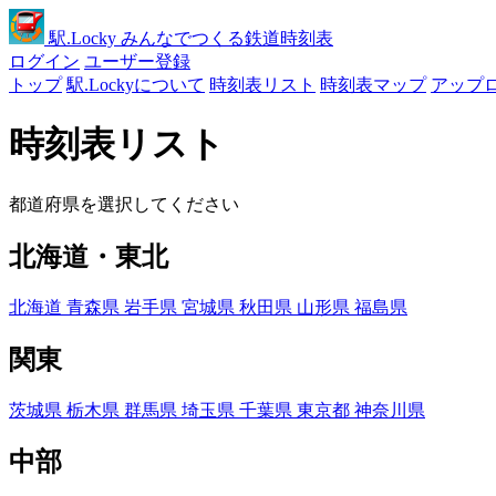
駅
.Locky
みんなでつくる鉄道時刻表
ログイン
ユーザー登録
トップ
駅.Lockyについて
時刻表リスト
時刻表マップ
アップ
時刻表リスト
都道府県を選択してください
北海道・東北
北海道
青森県
岩手県
宮城県
秋田県
山形県
福島県
関東
茨城県
栃木県
群馬県
埼玉県
千葉県
東京都
神奈川県
中部