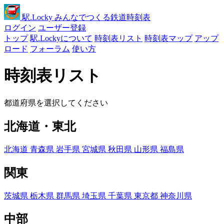
駅
.Locky
みんなでつくる鉄道時刻表
ログイン
ユーザー登録
トップ
駅.Lockyについて
時刻表リスト
時刻表マップ
アップ
ロード
フォーラム
使い方
時刻表リスト
都道府県を選択してください
北海道・東北
北海道
青森県
岩手県
宮城県
秋田県
山形県
福島県
関東
茨城県
栃木県
群馬県
埼玉県
千葉県
東京都
神奈川県
中部