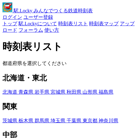
駅
.Locky
みんなでつくる鉄道時刻表
ログイン
ユーザー登録
トップ
駅.Lockyについて
時刻表リスト
時刻表マップ
アップ
ロード
フォーラム
使い方
時刻表リスト
都道府県を選択してください
北海道・東北
北海道
青森県
岩手県
宮城県
秋田県
山形県
福島県
関東
茨城県
栃木県
群馬県
埼玉県
千葉県
東京都
神奈川県
中部