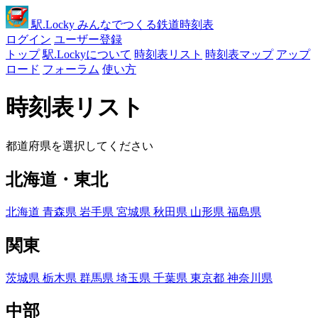
駅
.Locky
みんなでつくる鉄道時刻表
ログイン
ユーザー登録
トップ
駅.Lockyについて
時刻表リスト
時刻表マップ
アップ
ロード
フォーラム
使い方
時刻表リスト
都道府県を選択してください
北海道・東北
北海道
青森県
岩手県
宮城県
秋田県
山形県
福島県
関東
茨城県
栃木県
群馬県
埼玉県
千葉県
東京都
神奈川県
中部