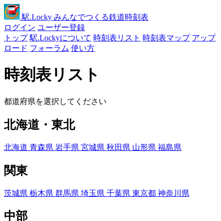
駅
.Locky
みんなでつくる鉄道時刻表
ログイン
ユーザー登録
トップ
駅.Lockyについて
時刻表リスト
時刻表マップ
アップ
ロード
フォーラム
使い方
時刻表リスト
都道府県を選択してください
北海道・東北
北海道
青森県
岩手県
宮城県
秋田県
山形県
福島県
関東
茨城県
栃木県
群馬県
埼玉県
千葉県
東京都
神奈川県
中部