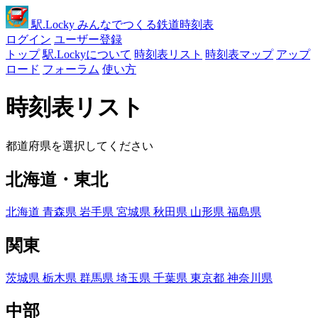
駅
.Locky
みんなでつくる鉄道時刻表
ログイン
ユーザー登録
トップ
駅.Lockyについて
時刻表リスト
時刻表マップ
アップ
ロード
フォーラム
使い方
時刻表リスト
都道府県を選択してください
北海道・東北
北海道
青森県
岩手県
宮城県
秋田県
山形県
福島県
関東
茨城県
栃木県
群馬県
埼玉県
千葉県
東京都
神奈川県
中部