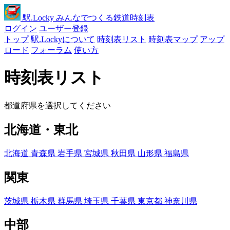
駅
.Locky
みんなでつくる鉄道時刻表
ログイン
ユーザー登録
トップ
駅.Lockyについて
時刻表リスト
時刻表マップ
アップ
ロード
フォーラム
使い方
時刻表リスト
都道府県を選択してください
北海道・東北
北海道
青森県
岩手県
宮城県
秋田県
山形県
福島県
関東
茨城県
栃木県
群馬県
埼玉県
千葉県
東京都
神奈川県
中部