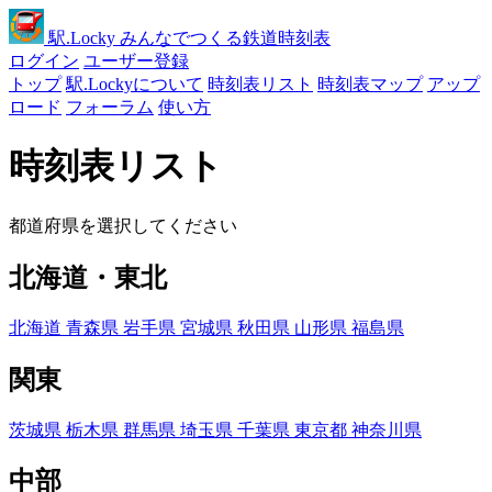
駅
.Locky
みんなでつくる鉄道時刻表
ログイン
ユーザー登録
トップ
駅.Lockyについて
時刻表リスト
時刻表マップ
アップ
ロード
フォーラム
使い方
時刻表リスト
都道府県を選択してください
北海道・東北
北海道
青森県
岩手県
宮城県
秋田県
山形県
福島県
関東
茨城県
栃木県
群馬県
埼玉県
千葉県
東京都
神奈川県
中部