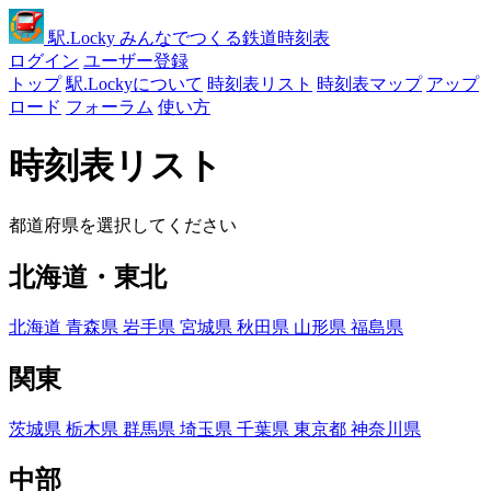
駅
.Locky
みんなでつくる鉄道時刻表
ログイン
ユーザー登録
トップ
駅.Lockyについて
時刻表リスト
時刻表マップ
アップ
ロード
フォーラム
使い方
時刻表リスト
都道府県を選択してください
北海道・東北
北海道
青森県
岩手県
宮城県
秋田県
山形県
福島県
関東
茨城県
栃木県
群馬県
埼玉県
千葉県
東京都
神奈川県
中部