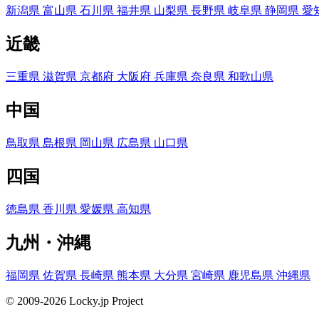
新潟県
富山県
石川県
福井県
山梨県
長野県
岐阜県
静岡県
愛
近畿
三重県
滋賀県
京都府
大阪府
兵庫県
奈良県
和歌山県
中国
鳥取県
島根県
岡山県
広島県
山口県
四国
徳島県
香川県
愛媛県
高知県
九州・沖縄
福岡県
佐賀県
長崎県
熊本県
大分県
宮崎県
鹿児島県
沖縄県
© 2009-2026 Locky.jp Project