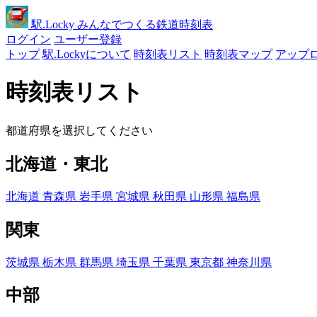
駅
.Locky
みんなでつくる鉄道時刻表
ログイン
ユーザー登録
トップ
駅.Lockyについて
時刻表リスト
時刻表マップ
アップ
時刻表リスト
都道府県を選択してください
北海道・東北
北海道
青森県
岩手県
宮城県
秋田県
山形県
福島県
関東
茨城県
栃木県
群馬県
埼玉県
千葉県
東京都
神奈川県
中部