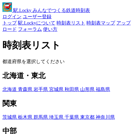
駅
.Locky
みんなでつくる鉄道時刻表
ログイン
ユーザー登録
トップ
駅.Lockyについて
時刻表リスト
時刻表マップ
アップ
ロード
フォーラム
使い方
時刻表リスト
都道府県を選択してください
北海道・東北
北海道
青森県
岩手県
宮城県
秋田県
山形県
福島県
関東
茨城県
栃木県
群馬県
埼玉県
千葉県
東京都
神奈川県
中部