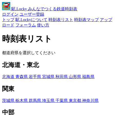
駅
.Locky
みんなでつくる鉄道時刻表
ログイン
ユーザー登録
トップ
駅.Lockyについて
時刻表リスト
時刻表マップ
アップ
ロード
フォーラム
使い方
時刻表リスト
都道府県を選択してください
北海道・東北
北海道
青森県
岩手県
宮城県
秋田県
山形県
福島県
関東
茨城県
栃木県
群馬県
埼玉県
千葉県
東京都
神奈川県
中部