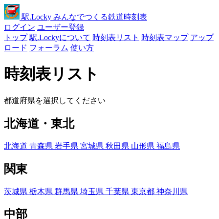
駅
.Locky
みんなでつくる鉄道時刻表
ログイン
ユーザー登録
トップ
駅.Lockyについて
時刻表リスト
時刻表マップ
アップ
ロード
フォーラム
使い方
時刻表リスト
都道府県を選択してください
北海道・東北
北海道
青森県
岩手県
宮城県
秋田県
山形県
福島県
関東
茨城県
栃木県
群馬県
埼玉県
千葉県
東京都
神奈川県
中部