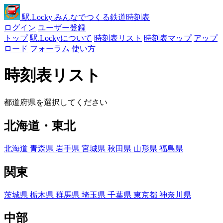
駅
.Locky
みんなでつくる鉄道時刻表
ログイン
ユーザー登録
トップ
駅.Lockyについて
時刻表リスト
時刻表マップ
アップ
ロード
フォーラム
使い方
時刻表リスト
都道府県を選択してください
北海道・東北
北海道
青森県
岩手県
宮城県
秋田県
山形県
福島県
関東
茨城県
栃木県
群馬県
埼玉県
千葉県
東京都
神奈川県
中部