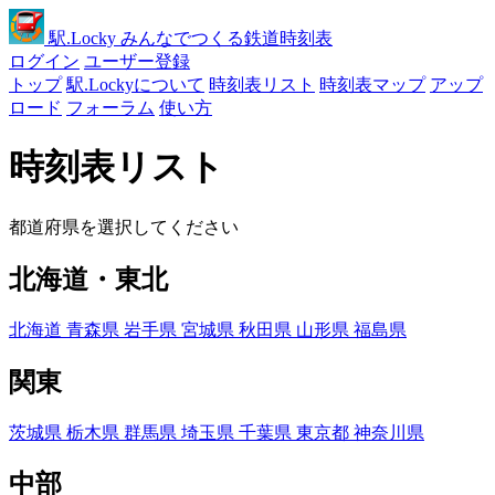
駅
.Locky
みんなでつくる鉄道時刻表
ログイン
ユーザー登録
トップ
駅.Lockyについて
時刻表リスト
時刻表マップ
アップ
ロード
フォーラム
使い方
時刻表リスト
都道府県を選択してください
北海道・東北
北海道
青森県
岩手県
宮城県
秋田県
山形県
福島県
関東
茨城県
栃木県
群馬県
埼玉県
千葉県
東京都
神奈川県
中部