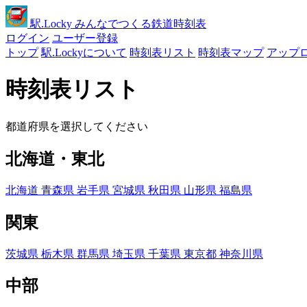
駅
.Locky
みんなでつくる鉄道時刻表
ログイン
ユーザー登録
トップ
駅.Lockyについて
時刻表リスト
時刻表マップ
アップ
時刻表リスト
都道府県を選択してください
北海道・東北
北海道
青森県
岩手県
宮城県
秋田県
山形県
福島県
関東
茨城県
栃木県
群馬県
埼玉県
千葉県
東京都
神奈川県
中部