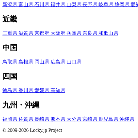
新潟県
富山県
石川県
福井県
山梨県
長野県
岐阜県
静岡県
愛
近畿
三重県
滋賀県
京都府
大阪府
兵庫県
奈良県
和歌山県
中国
鳥取県
島根県
岡山県
広島県
山口県
四国
徳島県
香川県
愛媛県
高知県
九州・沖縄
福岡県
佐賀県
長崎県
熊本県
大分県
宮崎県
鹿児島県
沖縄県
© 2009-2026 Locky.jp Project