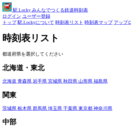
駅
.Locky
みんなでつくる鉄道時刻表
ログイン
ユーザー登録
トップ
駅.Lockyについて
時刻表リスト
時刻表マップ
アップ
時刻表リスト
都道府県を選択してください
北海道・東北
北海道
青森県
岩手県
宮城県
秋田県
山形県
福島県
関東
茨城県
栃木県
群馬県
埼玉県
千葉県
東京都
神奈川県
中部