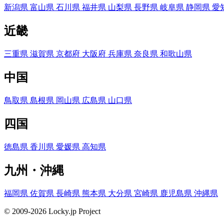
新潟県
富山県
石川県
福井県
山梨県
長野県
岐阜県
静岡県
愛
近畿
三重県
滋賀県
京都府
大阪府
兵庫県
奈良県
和歌山県
中国
鳥取県
島根県
岡山県
広島県
山口県
四国
徳島県
香川県
愛媛県
高知県
九州・沖縄
福岡県
佐賀県
長崎県
熊本県
大分県
宮崎県
鹿児島県
沖縄県
© 2009-2026 Locky.jp Project