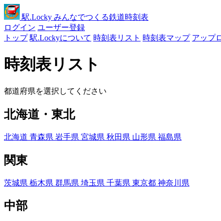
駅
.Locky
みんなでつくる鉄道時刻表
ログイン
ユーザー登録
トップ
駅.Lockyについて
時刻表リスト
時刻表マップ
アップ
時刻表リスト
都道府県を選択してください
北海道・東北
北海道
青森県
岩手県
宮城県
秋田県
山形県
福島県
関東
茨城県
栃木県
群馬県
埼玉県
千葉県
東京都
神奈川県
中部