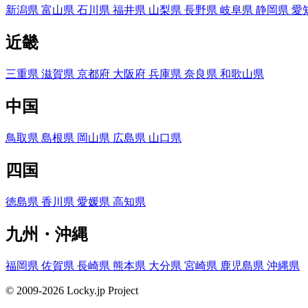
新潟県
富山県
石川県
福井県
山梨県
長野県
岐阜県
静岡県
愛
近畿
三重県
滋賀県
京都府
大阪府
兵庫県
奈良県
和歌山県
中国
鳥取県
島根県
岡山県
広島県
山口県
四国
徳島県
香川県
愛媛県
高知県
九州・沖縄
福岡県
佐賀県
長崎県
熊本県
大分県
宮崎県
鹿児島県
沖縄県
© 2009-2026 Locky.jp Project