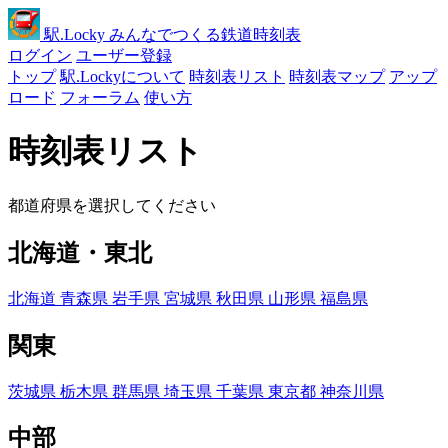
駅
.Locky
みんなでつくる鉄道時刻表
ログイン
ユーザー登録
トップ
駅.Lockyについて
時刻表リスト
時刻表マップ
アップ
ロード
フォーラム
使い方
時刻表リスト
都道府県を選択してください
北海道・東北
北海道
青森県
岩手県
宮城県
秋田県
山形県
福島県
関東
茨城県
栃木県
群馬県
埼玉県
千葉県
東京都
神奈川県
中部