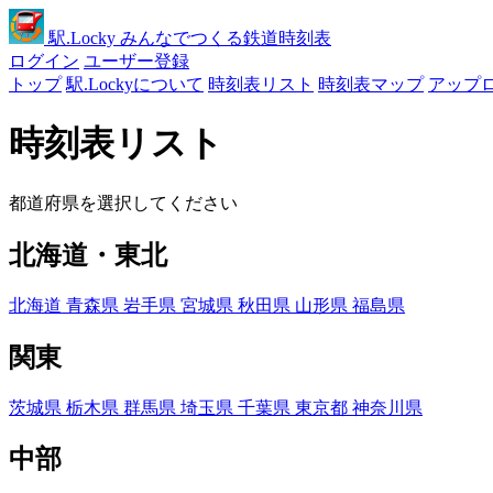
駅
.Locky
みんなでつくる鉄道時刻表
ログイン
ユーザー登録
トップ
駅.Lockyについて
時刻表リスト
時刻表マップ
アップ
時刻表リスト
都道府県を選択してください
北海道・東北
北海道
青森県
岩手県
宮城県
秋田県
山形県
福島県
関東
茨城県
栃木県
群馬県
埼玉県
千葉県
東京都
神奈川県
中部