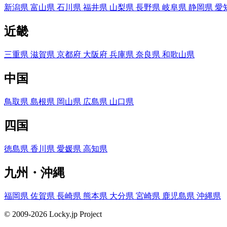
新潟県
富山県
石川県
福井県
山梨県
長野県
岐阜県
静岡県
愛
近畿
三重県
滋賀県
京都府
大阪府
兵庫県
奈良県
和歌山県
中国
鳥取県
島根県
岡山県
広島県
山口県
四国
徳島県
香川県
愛媛県
高知県
九州・沖縄
福岡県
佐賀県
長崎県
熊本県
大分県
宮崎県
鹿児島県
沖縄県
© 2009-2026 Locky.jp Project