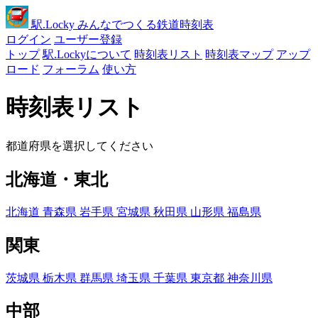
駅
.Locky
みんなでつくる鉄道時刻表
ログイン
ユーザー登録
トップ
駅.Lockyについて
時刻表リスト
時刻表マップ
アップ
ロード
フォーラム
使い方
時刻表リスト
都道府県を選択してください
北海道・東北
北海道
青森県
岩手県
宮城県
秋田県
山形県
福島県
関東
茨城県
栃木県
群馬県
埼玉県
千葉県
東京都
神奈川県
中部