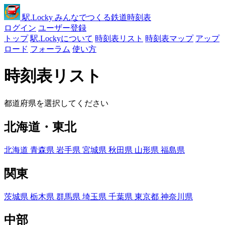
駅
.Locky
みんなでつくる鉄道時刻表
ログイン
ユーザー登録
トップ
駅.Lockyについて
時刻表リスト
時刻表マップ
アップ
ロード
フォーラム
使い方
時刻表リスト
都道府県を選択してください
北海道・東北
北海道
青森県
岩手県
宮城県
秋田県
山形県
福島県
関東
茨城県
栃木県
群馬県
埼玉県
千葉県
東京都
神奈川県
中部