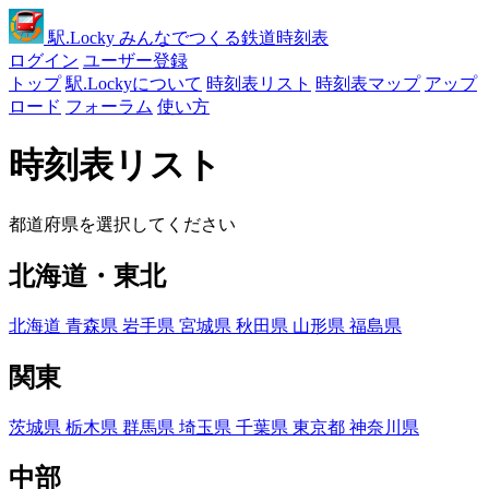
駅
.Locky
みんなでつくる鉄道時刻表
ログイン
ユーザー登録
トップ
駅.Lockyについて
時刻表リスト
時刻表マップ
アップ
ロード
フォーラム
使い方
時刻表リスト
都道府県を選択してください
北海道・東北
北海道
青森県
岩手県
宮城県
秋田県
山形県
福島県
関東
茨城県
栃木県
群馬県
埼玉県
千葉県
東京都
神奈川県
中部