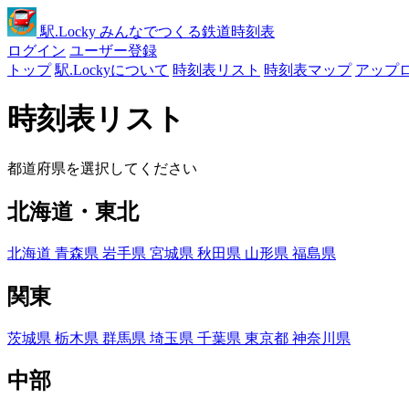
駅
.Locky
みんなでつくる鉄道時刻表
ログイン
ユーザー登録
トップ
駅.Lockyについて
時刻表リスト
時刻表マップ
アップ
時刻表リスト
都道府県を選択してください
北海道・東北
北海道
青森県
岩手県
宮城県
秋田県
山形県
福島県
関東
茨城県
栃木県
群馬県
埼玉県
千葉県
東京都
神奈川県
中部