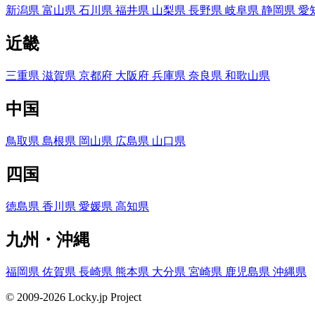
新潟県
富山県
石川県
福井県
山梨県
長野県
岐阜県
静岡県
愛
近畿
三重県
滋賀県
京都府
大阪府
兵庫県
奈良県
和歌山県
中国
鳥取県
島根県
岡山県
広島県
山口県
四国
徳島県
香川県
愛媛県
高知県
九州・沖縄
福岡県
佐賀県
長崎県
熊本県
大分県
宮崎県
鹿児島県
沖縄県
© 2009-2026 Locky.jp Project