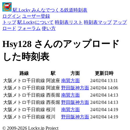
駅
.Locky
みんなでつくる鉄道時刻表
ログイン
ユーザー登録
トップ
駅.Lockyについて
時刻表リスト
時刻表マップ
アップ
ロード
フォーラム
使い方
Hsy128 さんのアップロード
した時刻表
路線
駅
方面
更新日時
大阪メトロ千日前線
阿波座
南巽方面
24/02/04 13:11
大阪メトロ千日前線
阿波座
野田阪神方面
24/02/04 14:06
大阪メトロ千日前線
西長堀
南巽方面
24/02/04 14:13
大阪メトロ千日前線
西長堀
野田阪神方面
24/02/04 14:13
大阪メトロ千日前線
桜川
南巽方面
24/02/04 14:19
大阪メトロ千日前線
桜川
野田阪神方面
24/02/04 14:19
© 2009-2026 Locky.jp Project