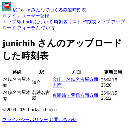
駅
.Locky
みんなでつくる鉄道時刻表
ログイン
ユーザー登録
トップ
駅.Lockyについて
時刻表リスト
時刻表マップ
アップ
ロード
フォーラム
使い方
junichih さんのアップロード
した時刻表
路線
駅
方面
更新日時
名鉄名古屋本
金山・名鉄名古屋方面
26/04/15
知立
23:20
線
方面
名鉄名古屋本
名鉄名古
26/04/15
東岡崎・豊橋方面方面
23:22
線
屋
© 2009-2026 Locky.jp Project
プライバシーポリシー
お問い合わせ