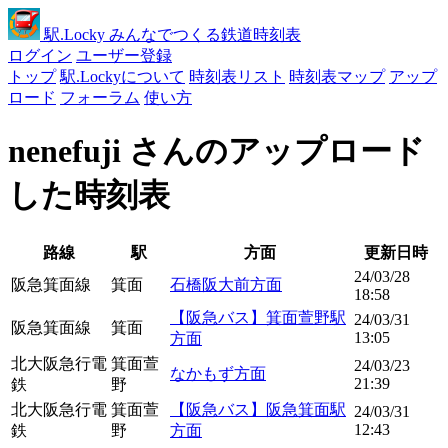
駅
.Locky
みんなでつくる鉄道時刻表
ログイン
ユーザー登録
トップ
駅.Lockyについて
時刻表リスト
時刻表マップ
アップ
ロード
フォーラム
使い方
nenefuji さんのアップロード
した時刻表
路線
駅
方面
更新日時
24/03/28
阪急箕面線
箕面
石橋阪大前方面
18:58
【阪急バス】箕面萱野駅
24/03/31
阪急箕面線
箕面
13:05
方面
北大阪急行電
箕面萱
24/03/23
なかもず方面
21:39
鉄
野
北大阪急行電
箕面萱
【阪急バス】阪急箕面駅
24/03/31
12:43
鉄
野
方面