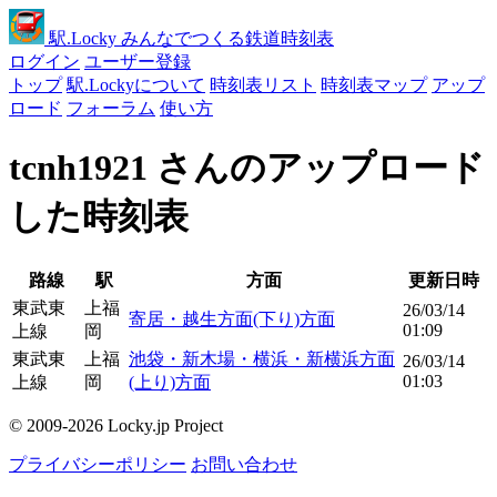
駅
.Locky
みんなでつくる鉄道時刻表
ログイン
ユーザー登録
トップ
駅.Lockyについて
時刻表リスト
時刻表マップ
アップ
ロード
フォーラム
使い方
tcnh1921 さんのアップロード
した時刻表
路線
駅
方面
更新日時
東武東
上福
26/03/14
寄居・越生方面(下り)方面
01:09
上線
岡
東武東
上福
池袋・新木場・横浜・新横浜方面
26/03/14
01:03
上線
岡
(上り)方面
© 2009-2026 Locky.jp Project
プライバシーポリシー
お問い合わせ