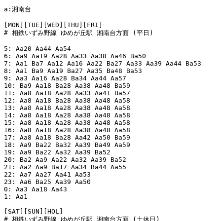
a:湘南台

[MON][TUE][WED][THU][FRI]

# 相鉄いずみ野線 ゆめが丘駅 湘南台方面 (平日)

5: Aa20 Aa44 Aa54

6: Aa9 Aa19 Aa28 Aa33 Aa38 Aa46 Ba50

7: Aa1 Ba7 Aa12 Aa16 Aa22 Ba27 Aa33 Aa39 Aa44 Ba53

8: Aa1 Ba9 Aa19 Ba27 Aa35 Ba48 Ba53

9: Aa3 Aa16 Aa28 Ba34 Aa44 Aa57

10: Ba9 Aa18 Ba28 Aa38 Aa48 Ba59

11: Aa8 Aa18 Aa28 Aa33 Aa41 Ba57

12: Aa8 Aa18 Ba28 Aa38 Aa48 Aa58

13: Aa8 Aa18 Aa28 Aa38 Aa48 Aa58

14: Aa8 Aa18 Aa28 Aa38 Aa48 Aa58

15: Aa8 Aa18 Aa28 Aa38 Aa48 Aa58

16: Aa8 Aa18 Aa28 Aa38 Aa48 Aa58

17: Aa8 Aa18 Ba28 Aa42 Aa50 Ba59

18: Aa9 Ba22 Ba32 Aa39 Ba49 Aa59

19: Aa9 Ba22 Aa32 Aa39 Ba52

20: Ba2 Aa9 Aa22 Aa32 Aa39 Ba52

21: Aa2 Aa9 Ba17 Aa34 Ba44 Aa55

22: Aa7 Aa27 Aa41 Aa53

23: Aa6 Ba25 Aa39 Aa50

0: Aa3 Aa18 Aa43

1: Aa1

[SAT][SUN][HOL]

# 相鉄いずみ野線 ゆめが丘駅 湘南台方面 (土休日)
