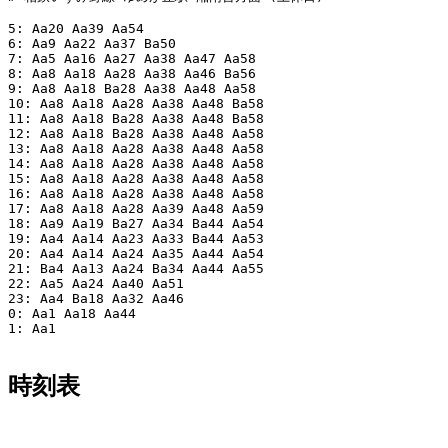
5: Aa20 Aa39 Aa54

6: Aa9 Aa22 Aa37 Ba50

7: Aa5 Aa16 Aa27 Aa38 Aa47 Aa58

8: Aa8 Aa18 Aa28 Aa38 Aa46 Ba56

9: Aa8 Aa18 Ba28 Aa38 Aa48 Aa58

10: Aa8 Aa18 Aa28 Aa38 Aa48 Ba58

11: Aa8 Aa18 Ba28 Aa38 Aa48 Ba58

12: Aa8 Aa18 Ba28 Aa38 Aa48 Aa58

13: Aa8 Aa18 Aa28 Aa38 Aa48 Aa58

14: Aa8 Aa18 Aa28 Aa38 Aa48 Aa58

15: Aa8 Aa18 Aa28 Aa38 Aa48 Aa58

16: Aa8 Aa18 Aa28 Aa38 Aa48 Aa58

17: Aa8 Aa18 Aa28 Aa39 Aa48 Aa59

18: Aa9 Aa19 Ba27 Aa34 Ba44 Aa54

19: Aa4 Aa14 Aa23 Aa33 Ba44 Aa53

20: Aa4 Aa14 Aa24 Aa35 Aa44 Aa54

21: Ba4 Aa13 Aa24 Ba34 Aa44 Aa55

22: Aa5 Aa24 Aa40 Aa51

23: Aa4 Ba18 Aa32 Aa46

0: Aa1 Aa18 Aa44

1: Aa1

時刻表
平日