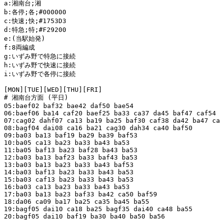
a:湘南台;湘

b:各停;各;#000000

c:快速;快;#1753D3

d:特急;特;#F29200

e:(当駅始発)

f:8両編成

g:いずみ野で特急に接続

h:いずみ野で快速に接続

i:いずみ野で各停に接続

[MON][TUE][WED][THU][FRI]

# 湘南台方面 (平日)

05:baef02 baf32 bae42 daf50 bae54

06:baef06 ba14 caf20 baef25 ba33 ca37 da45 baf47 caf54

07:cag02 dahf07 ca13 ba19 ba25 baf30 caf38 da42 ba47 ca
08:bagf04 dai08 ca16 ba21 cag30 dah34 ca40 baf50

09:ba03 ba13 baf19 ba29 ba39 baf53

10:ba05 ca13 ba23 ba33 ba43 ba53

11:ba05 baf13 ba23 baf28 ba43 ba53

12:ba03 ba13 baf23 ba33 baf43 ba53

13:ba03 ba13 ba23 ba33 ba43 baf53

14:ba03 baf13 ba23 ba33 ba43 ba53

15:ba03 caf13 ba23 ba33 ba43 ba53

16:ba03 ca13 ba23 ba33 ba43 ba53

17:ba03 ba13 ba23 baf33 ba42 ca50 baf59

18:da06 ca09 ba17 ba25 ca35 ba45 ba55

19:bagf05 dai10 ca18 ba25 bagf35 dai40 ca48 ba55

20:bagf05 dai10 baf19 ba30 ba40 ba50 ba56
