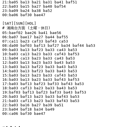
21:ba05 ba13 ba21 ba31 ba41 baf51

22:ba03 ba15 ba27 ba40 baf54

23:ba09 ba24 ba38 ba52

00:ba06 baf30 bae47

[SAT][SUN][HOL]

# 湘南台方面 (土曜・休日)

05:baef02 bae26 ba41 bae56

06:ba07 bae17 ba27 ba44 baf55

07:ca11 ba23 caf33 baf43 ca53

08:da00 baf03 baf13 baf27 ba34 baf44 ba53

09:ba03 ba13 baf23 ba33 ca43 ba53

10:ba03 ca13 ba23 ba33 caf43 baf53

11:ba04 ca13 ba23 ba33 ca43 ba53

12:ba03 ba13 ba23 ba33 ba43 ba53

13:ba03 ba13 baf23 ba33 ba43 ba53

14:ba03 ba13 baf23 ba33 ba43 ba53

15:ba03 ba13 ba23 ba33 caf43 ba53

16:ba03 ba13 ba23 ba33 baf43 baf53

17:ba03 baf13 baf23 baf33 baf43 ba53

18:ba03 caf13 ba23 ba33 ba43 ba53

19:baf03 baf13 baf23 baf33 ba43 baf53

20:ba03 baf13 ba23 ba33 baf43 ba53

21:ba03 caf13 ba23 ba33 baf43 ba53

22:ba03 ba16 ba27 ba39 ba51

23:ba04 baf18 ba34 ba49

00:ca06 baf30 bae47
