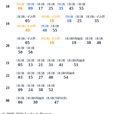
[特]湘
[快]湘
[各]湘
[各]湘
[快]湘
[各]湘
[各]湘
18
06
09
17
25
35
45
55
[各]湘いずみ野で特急に接続8両編成
[特]湘いずみ野で各停に接続
[快]湘
[各]湘
[各]湘いずみ野で特急
05
10
18
25
35
19
[特]湘いずみ野で各停に接続
[快]湘
[各]湘
40
48
55
[各]湘いずみ野で特急に接続8両編成
[特]湘いずみ野で各停に接続
[各]湘8両編成
[各]湘
[各]湘
05
10
19
30
40
20
[各]湘
[各]湘
50
56
[各]湘
[各]湘
[各]湘
[各]湘
[各]湘
[各]湘8両編成
21
05
13
21
31
41
51
[各]湘
[各]湘
[各]湘
[各]湘
[各]湘8両編成
22
03
15
27
40
54
[各]湘
[各]湘
[各]湘
[各]湘
23
09
24
38
52
[各]湘
[各]湘8両編成
[各]湘(当駅始発)
00
06
30
47