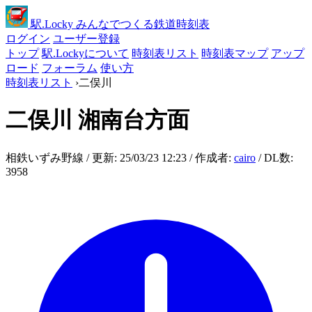
駅
.Locky
みんなでつくる鉄道時刻表
ログイン
ユーザー登録
トップ
駅.Lockyについて
時刻表リスト
時刻表マップ
アップ
ロード
フォーラム
使い方
時刻表リスト
›
二俣川
二俣川
湘南台方面
相鉄いずみ野線 / 更新: 25/03/23 12:23 / 作成者:
cairo
/ DL数:
3958