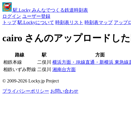
駅
.Locky
みんなでつくる鉄道時刻表
ログイン
ユーザー登録
トップ
駅.Lockyについて
時刻表リスト
時刻表マップ
アップ
cairo さんのアップロードし
路線
駅
方面
相鉄本線
二俣川
横浜方面・JR線直通・新横浜 東急線
相鉄いずみ野線
二俣川
湘南台方面
© 2009-2026 Locky.jp Project
プライバシーポリシー
お問い合わせ