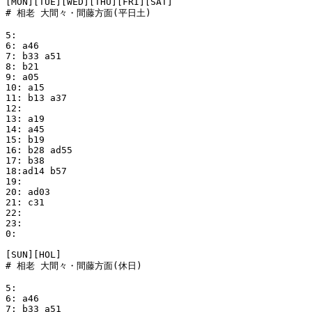
[MON][TUE][WED][THU][FRI][SAT]

# 相老 大間々・間藤方面(平日土)

5:

6: a46

7: b33 a51

8: b21

9: a05

10: a15

11: b13 a37

12:

13: a19

14: a45

15: b19

16: b28 ad55

17: b38

18:ad14 b57

19:

20: ad03

21: c31

22:

23:

0:

[SUN][HOL]

# 相老 大間々・間藤方面(休日)

5:

6: a46

7: b33 a51
