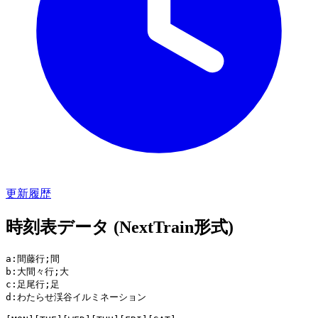
更新履歴
時刻表データ (NextTrain形式)
a:間藤行;間

b:大間々行;大

c:足尾行;足

d:わたらせ渓谷イルミネーション
