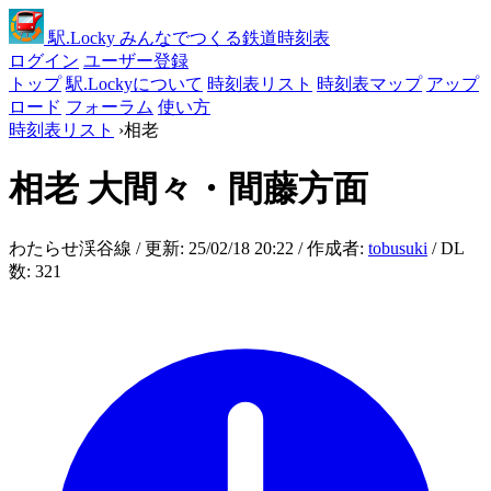
駅
.Locky
みんなでつくる鉄道時刻表
ログイン
ユーザー登録
トップ
駅.Lockyについて
時刻表リスト
時刻表マップ
アップ
ロード
フォーラム
使い方
時刻表リスト
›
相老
相老
大間々・間藤方面
わたらせ渓谷線 / 更新: 25/02/18 20:22 / 作成者:
tobusuki
/ DL
数: 321