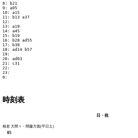
8: b21

9: a05

10: a15

11: b13 a37

12:

13: a19

14: a45

15: b19

16: b28 ad55

17: b38

18: ad14 b57

19:

20: ad03

21: c31

22:

23:

0:

時刻表
月・火・水・木・金・土
日・祝
相老 大間々・間藤方面(平日土)
05