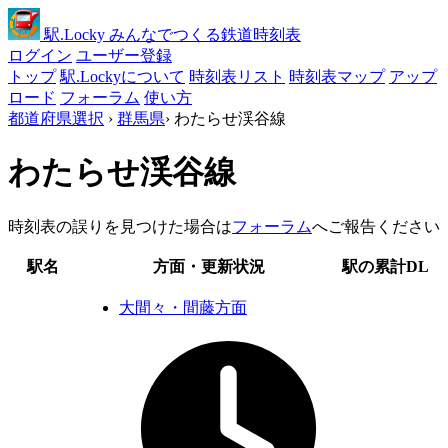
駅
.Locky
みんなでつくる鉄道時刻表
ログイン
ユーザー登録
トップ
駅.Lockyについて
時刻表リスト
時刻表マップ
アップ
ロード
フォーラム
使い方
都道府県選択
›
群馬県
›
わたらせ渓谷線
わたらせ渓谷線
時刻表の誤りを見つけた場合は
フォーラム
へご報告ください
駅名
方面・更新状況
駅の累計DL
大間々・間藤方面