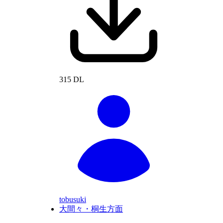
315 DL
tobusuki
大間々・桐生方面