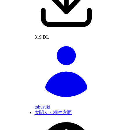
319 DL
tobusuki
大間々・桐生方面