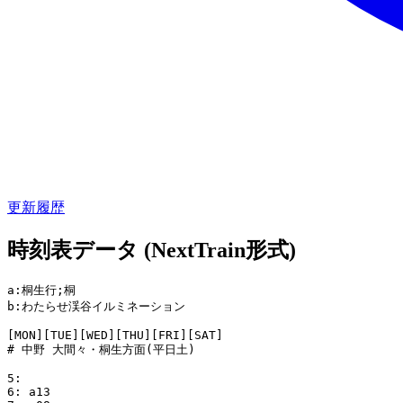
更新履歴
時刻表データ (NextTrain形式)
a:桐生行;桐

b:わたらせ渓谷イルミネーション

[MON][TUE][WED][THU][FRI][SAT]

# 中野 大間々・桐生方面(平日土)

5:

6: a13
