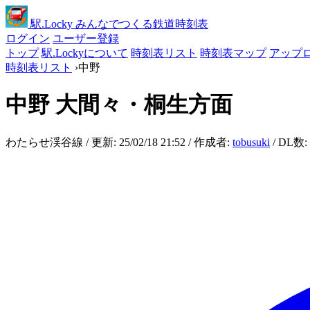
駅
.Locky
みんなでつくる鉄道時刻表
ログイン
ユーザー登録
トップ
駅.Lockyについて
時刻表リスト
時刻表マップ
アップ
時刻表リスト
›
中野
中野
大間々・桐生方面
わたらせ渓谷線 / 更新: 25/02/18 21:52 / 作成者:
tobusuki
/ DL数: 