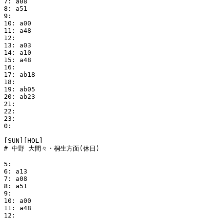
7: a08

8: a51

9:

10: a00

11: a48

12:

13: a03

14: a10

15: a48

16:

17: ab18

18:

19: ab05

20: ab23

21:

22:

23:

0:

[SUN][HOL]

# 中野 大間々・桐生方面(休日)

5:

6: a13

7: a08

8: a51

9:

10: a00

11: a48

12:
