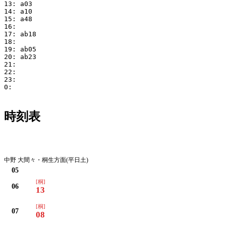
13: a03

14: a10

15: a48

16:

17: ab18

18:

19: ab05

20: ab23

21:

22:

23:

0:

時刻表
月・火・水・木・金・土
中野 大間々・桐生方面(平日土)
05
[桐]
06
13
[桐]
07
08