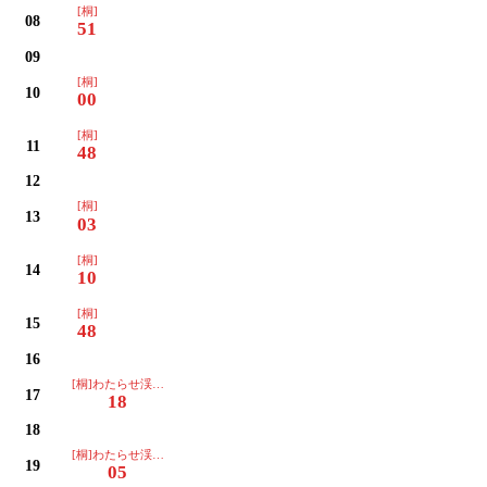
[桐]
08
51
09
[桐]
10
00
[桐]
11
48
12
[桐]
13
03
[桐]
14
10
[桐]
15
48
16
[桐]わたらせ渓谷イルミネーション
17
18
18
[桐]わたらせ渓谷イルミネーション
19
05