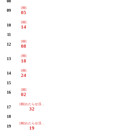
08
[桐]
09
05
[桐]
10
14
11
[桐]
12
08
[桐]
13
18
[桐]
14
24
15
[桐]
16
02
[桐]わたらせ渓谷イルミネーション
17
32
18
[桐]わたらせ渓谷イルミネーション
19
19