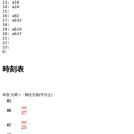
13: a18

14: a24

15:

16: a02

17: ab32

18:

19: ab19

20: ab37

21:

22:

23:

0:

時刻表
月・火・水・木・金・土
本宿 大間々・桐生方面(平日土)
05
[桐]
06
27
[桐]
07
25