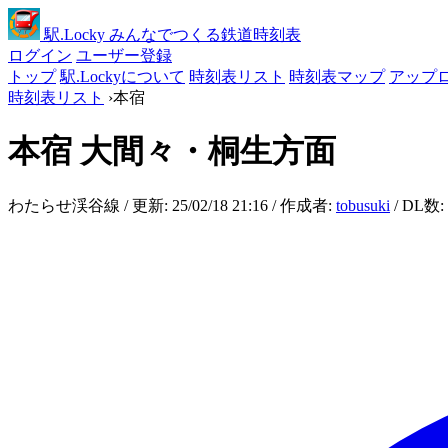
駅
.Locky
みんなでつくる鉄道時刻表
ログイン
ユーザー登録
トップ
駅.Lockyについて
時刻表リスト
時刻表マップ
アップ
時刻表リスト
›
本宿
本宿
大間々・桐生方面
わたらせ渓谷線 / 更新: 25/02/18 21:16 / 作成者:
tobusuki
/ DL数: 