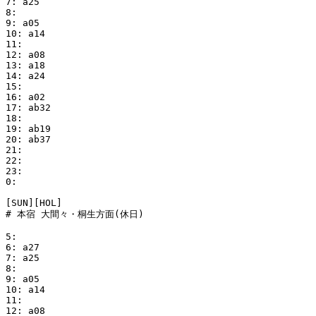
7: a25

8:

9: a05

10: a14

11:

12: a08

13: a18

14: a24

15:

16: a02

17: ab32

18:

19: ab19

20: ab37

21:

22:

23:

0:

[SUN][HOL]

# 本宿 大間々・桐生方面(休日)

5:

6: a27

7: a25

8:

9: a05

10: a14

11:

12: a08
