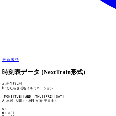
更新履歴
時刻表データ (NextTrain形式)
a:桐生行;桐

b:わたらせ渓谷イルミネーション

[MON][TUE][WED][THU][FRI][SAT]

# 本宿 大間々・桐生方面(平日土)

5:

6: a27
