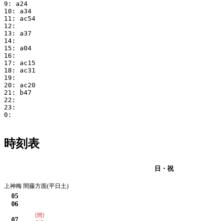
9: a24

10: a34

11: ac54

12:

13: a37

14:

15: a04

16:

17: ac15

18: ac31

19:

20: ac20

21: b47

22:

23:

0:

時刻表
月・火・水・木・金・土
日・祝
上神梅 間藤方面(平日土)
05
06
[間]
07