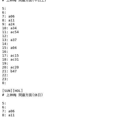
# 上神梅 間藤方面(平日土)

5:

6:

7: a06

8: a11

9: a24

10: a34

11: ac54

12:

13: a37

14:

15: a04

16:

17: ac15

18: ac31

19:

20: ac20

21: b47

22:

23:

0:

[SUN][HOL]

# 上神梅 間藤方面(休日)

5:

6:

7: a06

8: a11
