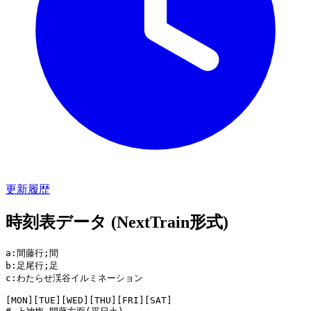
更新履歴
時刻表データ (NextTrain形式)
a:間藤行;間

b:足尾行;足

c:わたらせ渓谷イルミネーション

[MON][TUE][WED][THU][FRI][SAT]
