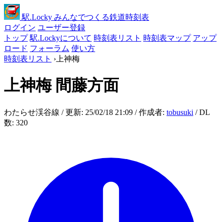
駅
.Locky
みんなでつくる鉄道時刻表
ログイン
ユーザー登録
トップ
駅.Lockyについて
時刻表リスト
時刻表マップ
アップ
ロード
フォーラム
使い方
時刻表リスト
›
上神梅
上神梅
間藤方面
わたらせ渓谷線 / 更新: 25/02/18 21:09 / 作成者:
tobusuki
/ DL
数: 320