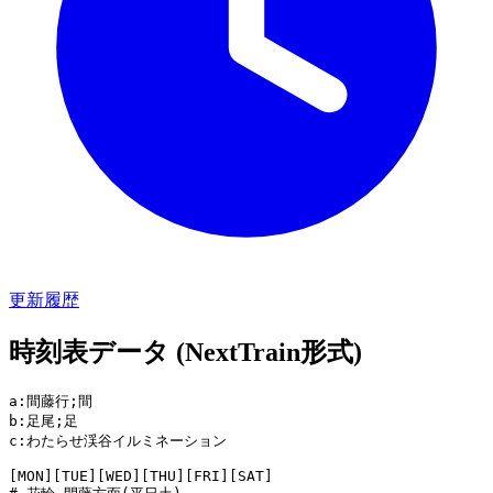
更新履歴
時刻表データ (NextTrain形式)
a:間藤行;間

b:足尾;足

c:わたらせ渓谷イルミネーション

[MON][TUE][WED][THU][FRI][SAT]
