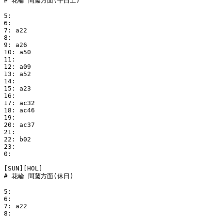
# 花輪 間藤方面(平日土)

5:

6:

7: a22

8:

9: a26

10: a50

11:

12: a09

13: a52

14:

15: a23

16:

17: ac32

18: ac46

19:

20: ac37

21:

22: b02

23:

0:

[SUN][HOL]

# 花輪 間藤方面(休日)

5:

6:

7: a22

8:
