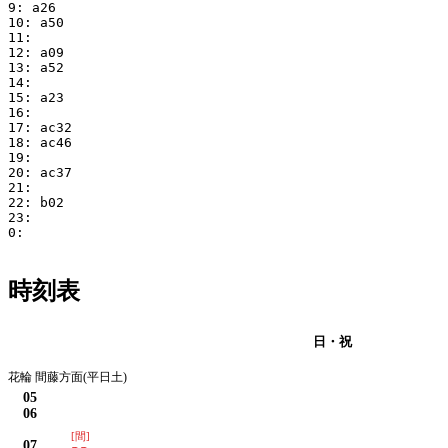
9: a26

10: a50

11:

12: a09

13: a52

14:

15: a23

16:

17: ac32

18: ac46

19:

20: ac37

21:

22: b02

23:

0:

時刻表
月・火・水・木・金・土
日・祝
花輪 間藤方面(平日土)
05
06
[間]
07