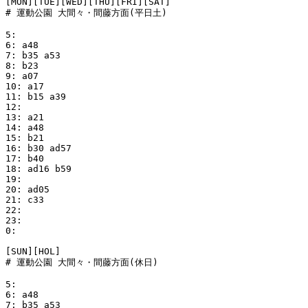
[MON][TUE][WED][THU][FRI][SAT]

# 運動公園 大間々・間藤方面(平日土)

5:

6: a48

7: b35 a53

8: b23

9: a07

10: a17

11: b15 a39

12:

13: a21

14: a48

15: b21

16: b30 ad57

17: b40

18: ad16 b59

19:

20: ad05

21: c33

22:

23:

0:

[SUN][HOL]

# 運動公園 大間々・間藤方面(休日)

5:

6: a48

7: b35 a53
