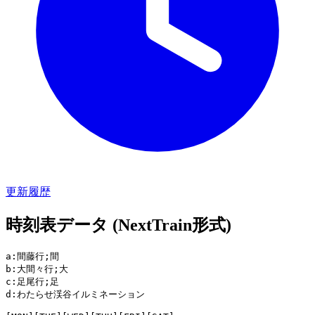
更新履歴
時刻表データ (NextTrain形式)
a:間藤行;間

b:大間々行;大

c:足尾行;足

d:わたらせ渓谷イルミネーション
