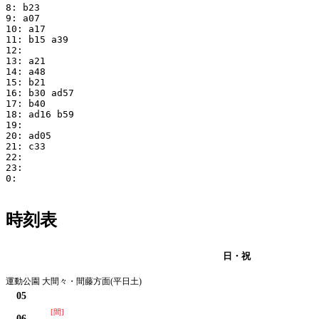
8: b23

9: a07

10: a17

11: b15 a39

12:

13: a21

14: a48

15: b21

16: b30 ad57

17: b40

18: ad16 b59

19:

20: ad05

21: c33

22:

23:

0:

時刻表
月・火・水・木・金・土
日・祝
運動公園 大間々・間藤方面(平日土)
05
[間]
06