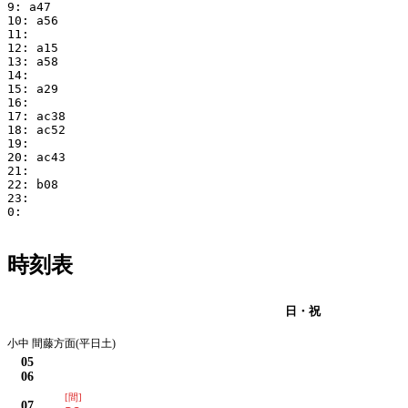
9: a47

10: a56

11:

12: a15

13: a58

14:

15: a29

16:

17: ac38

18: ac52

19:

20: ac43

21:

22: b08

23:

0:

時刻表
月・火・水・木・金・土
日・祝
小中 間藤方面(平日土)
05
06
[間]
07