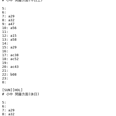
# 小中 間藤方面(平日土)

5:

6:

7: a29

8: a32

9: a47

10: a56

11:

12: a15

13: a58

14:

15: a29

16:

17: ac38

18: ac52

19:

20: ac43

21:

22: b08

23:

0:

[SUN][HOL]

# 小中 間藤方面(休日)

5:

6:

7: a29

8: a32
