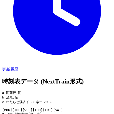
更新履歴
時刻表データ (NextTrain形式)
a:間藤行;間

b:足尾;足

c:わたらせ渓谷イルミネーション

[MON][TUE][WED][THU][FRI][SAT]
