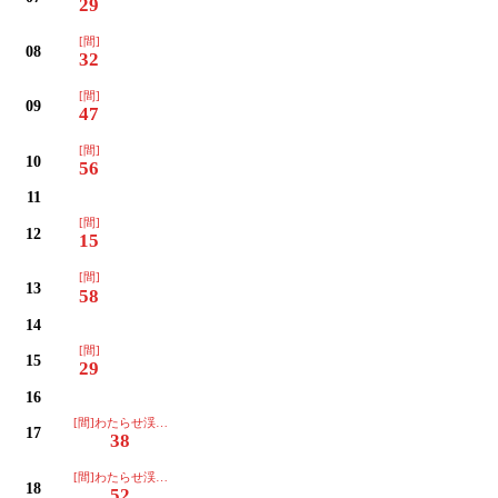
29
[間]
08
32
[間]
09
47
[間]
10
56
11
[間]
12
15
[間]
13
58
14
[間]
15
29
16
[間]わたらせ渓谷イルミネーション
17
38
[間]わたらせ渓谷イルミネーション
18
52