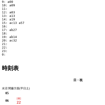
9: a00

10: a09

11:

12: a03

13: a13

14: a19

15: ac13 a57

16:

17: ab27

18:

19: ab14

20: ac32

21:

22:

23:

0:

時刻表
月・火・水・木・金・土
日・祝
水沼 間藤方面(平日土)
05
[桐]
06
22