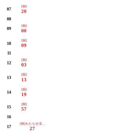
[桐]
07
20
08
[桐]
09
00
[桐]
10
09
11
[桐]
12
03
[桐]
13
13
[桐]
14
19
[桐]
15
57
16
[桐]わたらせ渓谷イルミネーション
17
27