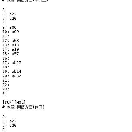
# 水沼 間藤方面(平日土)

5:

6: a22

7: a20

8:

9: a00

10: a09

11:

12: a03

13: a13

14: a19

15: a57

16:

17: ab27

18:

19: ab14

20: ac32

21:

22:

23:

0:

[SUN][HOL]

# 水沼 間藤方面(休日)

5:

6: a22

7: a20

8:
