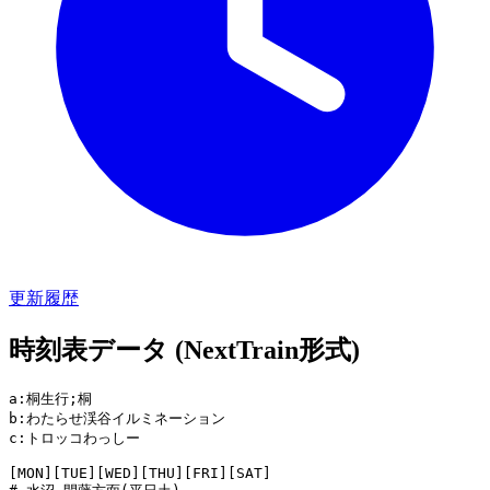
更新履歴
時刻表データ (NextTrain形式)
a:桐生行;桐

b:わたらせ渓谷イルミネーション

c:トロッコわっしー

[MON][TUE][WED][THU][FRI][SAT]
