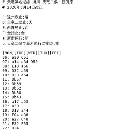
# 天竜浜名湖線 掛川 天竜二俣・新所原

# 2026年3月14日改正

C:遠州森止;遠

D:天竜二俣止;天

E:西鹿島止;西

F:金指止;金

a:新所原行;新

b:天竜二俣で新所原行に接続;接

[MON][TUE][WED][THU][FRI]

06: a30 C51

07: a14 a34 D53

08: E18 a56

09: D32 a59

10: D33 a54

11: Db57

12: Db59

13: Db52

14: Db50

15: Db43

16: a17 a53

17: a39

18: D13 a44

19: E04 a38

20: a27 C48

21: E32 F55

22: D34
