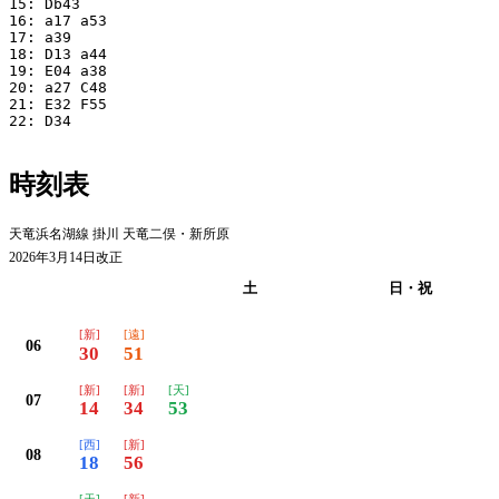
15: Db43

16: a17 a53

17: a39

18: D13 a44

19: E04 a38

20: a27 C48

21: E32 F55

22: D34

時刻表
天竜浜名湖線 掛川 天竜二俣・新所原
2026年3月14日改正
平日
土
日・祝
[新]
[遠]
06
30
51
[新]
[新]
[天]
07
14
34
53
[西]
[新]
08
18
56
[天]
[新]