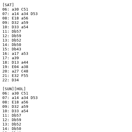
[SAT]

06: a30 C51

07: a14 a34 D53

08: E18 a56

09: D32 a59

10: D33 a54

11: Db57

12: Db59

13: Db52

14: Db50

15: Db43

16: a17 a53

17: a39

18: D13 a44

19: E04 a38

20: a27 C48

21: E32 F55

22: D34

[SUN][HOL]

06: a30 C51

07: a14 a34 D53

08: E18 a56

09: D32 a59

10: D33 a54

11: Db57

12: Db59

13: Db52

14: Db50
