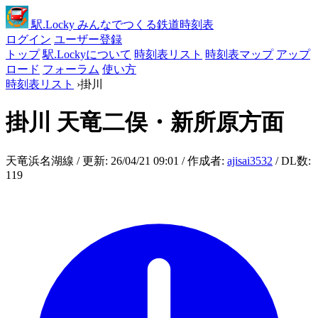
駅
.Locky
みんなでつくる鉄道時刻表
ログイン
ユーザー登録
トップ
駅.Lockyについて
時刻表リスト
時刻表マップ
アップ
ロード
フォーラム
使い方
時刻表リスト
›
掛川
掛川
天竜二俣・新所原方面
天竜浜名湖線 / 更新: 26/04/21 09:01 / 作成者:
ajisai3532
/ DL数:
119