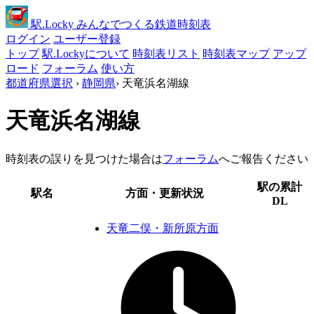
駅
.Locky
みんなでつくる鉄道時刻表
ログイン
ユーザー登録
トップ
駅.Lockyについて
時刻表リスト
時刻表マップ
アップ
ロード
フォーラム
使い方
都道府県選択
›
静岡県
›
天竜浜名湖線
天竜浜名湖線
時刻表の誤りを見つけた場合は
フォーラム
へご報告ください
駅の累計
駅名
方面・更新状況
DL
天竜二俣・新所原方面