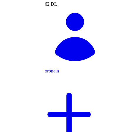
62 DL
oronain