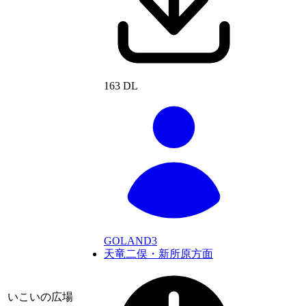
163 DL
GOLAND3
天竜二俣・新所原方面
いこいの広場