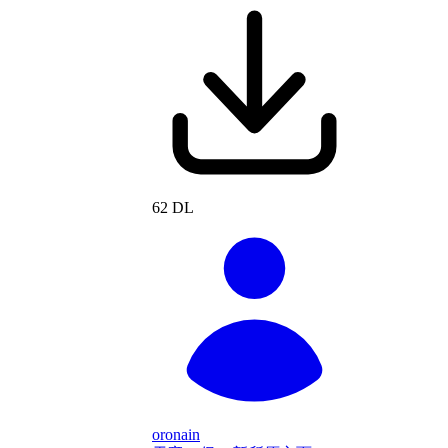
62 DL
oronain