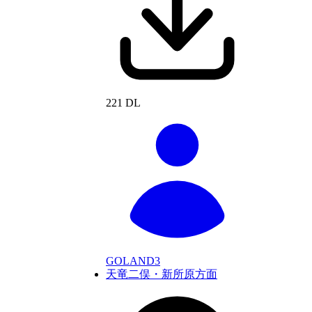
221 DL
GOLAND3
天竜二俣・新所原方面