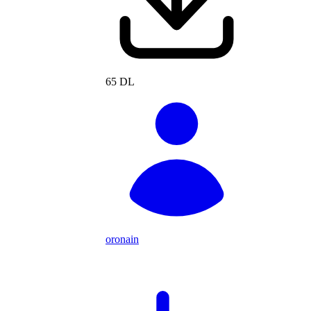
65 DL
oronain