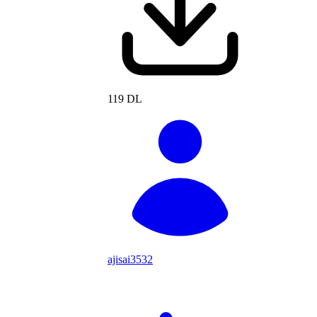
119 DL
ajisai3532