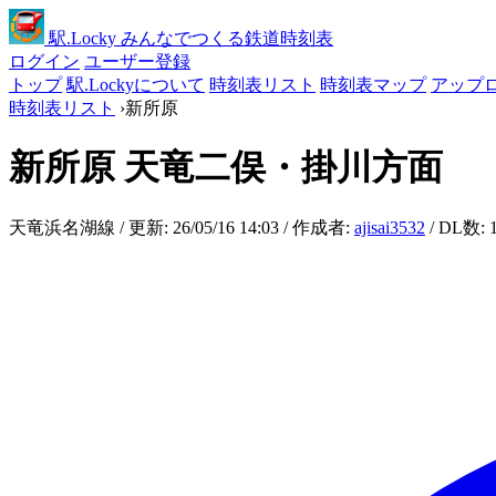
駅
.Locky
みんなでつくる鉄道時刻表
ログイン
ユーザー登録
トップ
駅.Lockyについて
時刻表リスト
時刻表マップ
アップ
時刻表リスト
›
新所原
新所原
天竜二俣・掛川方面
天竜浜名湖線 / 更新: 26/05/16 14:03 / 作成者:
ajisai3532
/ DL数: 