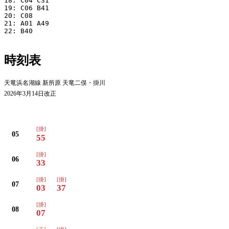
18: C04 C31

19: C06 B41

20: C08

21: A01 A49

22: B40

時刻表
天竜浜名湖線 新所原 天竜二俣・掛川
2026年3月14日改正
平日
[掛]
05
55
[掛]
06
33
[掛]
[掛]
07
03
37
[掛]
08
07