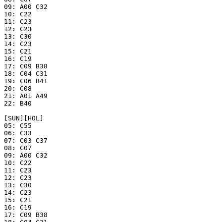
09: A00 C32

10: C22

11: C23

12: C23

13: C30

14: C23

15: C21

16: C19

17: C09 B38

18: C04 C31

19: C06 B41

20: C08

21: A01 A49

22: B40

[SUN][HOL]

05: C55

06: C33

07: C03 C37

08: C07

09: A00 C32

10: C22

11: C23

12: C23

13: C30

14: C23

15: C21

16: C19

17: C09 B38
