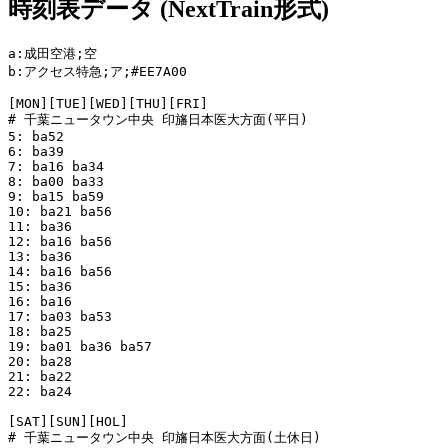
時刻表データ (NextTrain形式)
a:成田空港;空

b:アクセス特急;ア;#EE7A00

[MON][TUE][WED][THU][FRI]

# 千葉ニュータウン中央 印旛日本医大方面(平日)

5: ba52

6: ba39

7: ba16 ba34

8: ba00 ba33

9: ba15 ba59

10: ba21 ba56

11: ba36

12: ba16 ba56

13: ba36

14: ba16 ba56

15: ba36

16: ba16

17: ba03 ba53

18: ba25

19: ba01 ba36 ba57

20: ba28

21: ba22

22: ba24

[SAT][SUN][HOL]

# 千葉ニュータウン中央 印旛日本医大方面(土休日)
