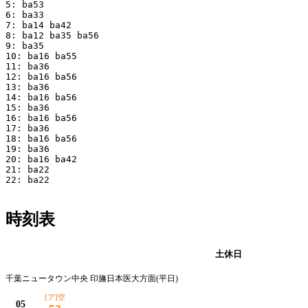
5: ba53

6: ba33

7: ba14 ba42

8: ba12 ba35 ba56

9: ba35

10: ba16 ba55

11: ba36

12: ba16 ba56

13: ba36

14: ba16 ba56

15: ba36

16: ba16 ba56

17: ba36

18: ba16 ba56

19: ba36

20: ba16 ba42

21: ba22

22: ba22

時刻表
平日
土休日
千葉ニュータウン中央 印旛日本医大方面(平日)
[ア]空
05