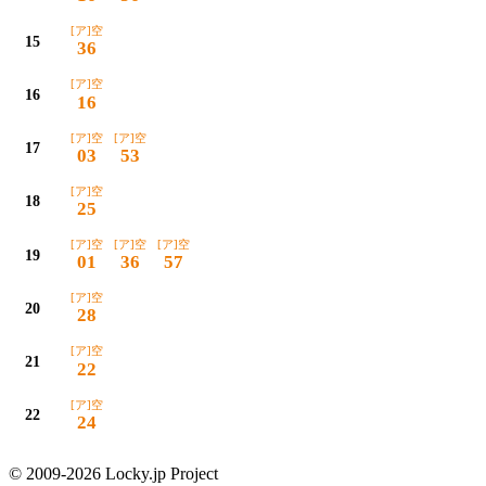
[ア]空
15
36
[ア]空
16
16
[ア]空
[ア]空
17
03
53
[ア]空
18
25
[ア]空
[ア]空
[ア]空
19
01
36
57
[ア]空
20
28
[ア]空
21
22
[ア]空
22
24
© 2009-2026 Locky.jp Project