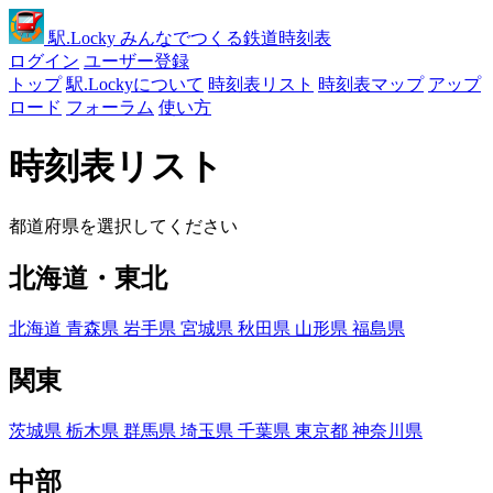
駅
.Locky
みんなでつくる鉄道時刻表
ログイン
ユーザー登録
トップ
駅.Lockyについて
時刻表リスト
時刻表マップ
アップ
ロード
フォーラム
使い方
時刻表リスト
都道府県を選択してください
北海道・東北
北海道
青森県
岩手県
宮城県
秋田県
山形県
福島県
関東
茨城県
栃木県
群馬県
埼玉県
千葉県
東京都
神奈川県
中部