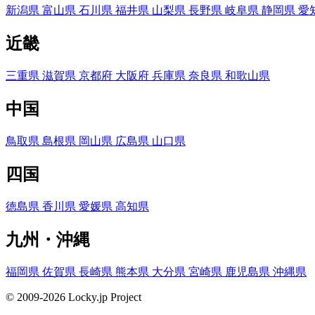
新潟県
富山県
石川県
福井県
山梨県
長野県
岐阜県
静岡県
愛
近畿
三重県
滋賀県
京都府
大阪府
兵庫県
奈良県
和歌山県
中国
鳥取県
島根県
岡山県
広島県
山口県
四国
徳島県
香川県
愛媛県
高知県
九州・沖縄
福岡県
佐賀県
長崎県
熊本県
大分県
宮崎県
鹿児島県
沖縄県
© 2009-2026 Locky.jp Project