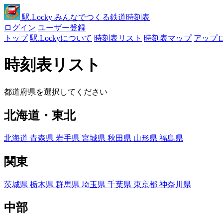
駅
.Locky
みんなでつくる鉄道時刻表
ログイン
ユーザー登録
トップ
駅.Lockyについて
時刻表リスト
時刻表マップ
アップ
時刻表リスト
都道府県を選択してください
北海道・東北
北海道
青森県
岩手県
宮城県
秋田県
山形県
福島県
関東
茨城県
栃木県
群馬県
埼玉県
千葉県
東京都
神奈川県
中部